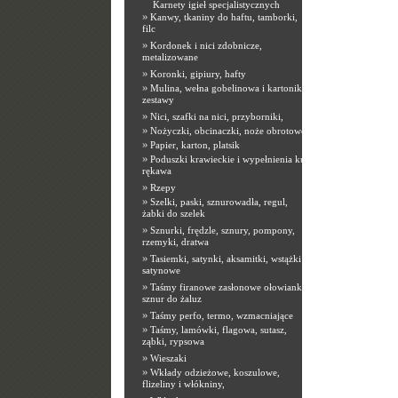
Karnety igieł specjalistycznych
»
Kanwy, tkaniny do haftu, tamborki,
filc
»
Kordonek i nici zdobnicze,
metalizowane
»
Koronki, gipiury, hafty
»
Mulina, wełna gobelinowa i kartoniki,
zestawy
»
Nici, szafki na nici, przyborniki,
»
Nożyczki, obcinaczki, noże obrotowe
»
Papier, karton, platsik
»
Poduszki krawieckie i wypełnienia kuli
rękawa
»
Rzepy
»
Szelki, paski, sznurowadła, regul,
żabki do szelek
»
Sznurki, frędzle, sznury, pompony,
rzemyki, dratwa
»
Tasiemki, satynki, aksamitki, wstążki
satynowe
»
Taśmy firanowe zasłonowe ołowianki,
sznur do żaluz
»
Taśmy perfo, termo, wzmacniające
»
Taśmy, lamówki, flagowa, sutasz,
ząbki, rypsowa
»
Wieszaki
»
Wkłady odzieżowe, koszulowe,
flizeliny i włókniny,