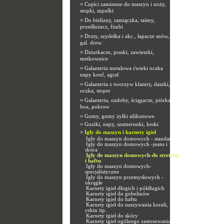
»
Części zamienne do maszyn i noży,
stopki, szpulki
»
Do bielizny, ramiączka, taśmy,
przedłużacz, fiszbi
»
Druty, szydełka i akc., łapacze snów,
gal. drew.
»
Dziurkacze, praski, zawieszki,
metkownice
»
Galanteria metalowa ćwieki oczka
napy konf, agraf
»
Galanteria z tworzyw klamry, daszki,
oczka, stoper
»
Galanteria, ozdoby, ściągacze, piórka,
boa, pokrow
»
Gumy, gumy żyłki silikonowe
»
Guziki, napy, szamerunki, keski
»
Igły do maszyn i karnety igieł
Igły do maszyn domowych - standard
Igły do maszyn domowych -jeans i
skóra
Igły do maszyn domowych-do stretchu
i haftu
Igły do maszyn domowych-
specjalistyczne
Igły do maszyn przemysłowych -
okrągłe
Karnety igieł długich i półdługich
Karnety igieł do gobelinów
Karnety igieł do haftu
Karnety igieł do naszywania korali,
cekin itp.
Karnety igieł do skóry
Karnety igieł ogólnego zastosowania