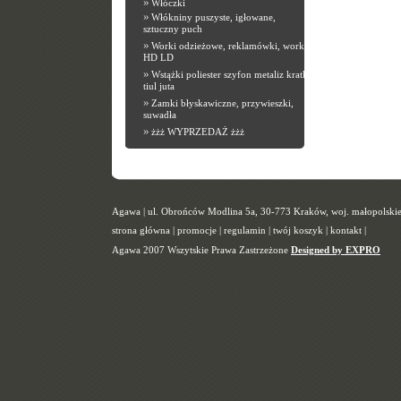
»
Włóczki
»
Włókniny puszyste, igłowane,
sztuczny puch
»
Worki odzieżowe, reklamówki, worki
HD LD
»
Wstążki poliester szyfon metaliz kratka
tiul juta
»
Zamki błyskawiczne, przywieszki,
suwadła
»
żżż WYPRZEDAŻ żżż
Agawa | ul. Obrońców Modlina 5a, 30-773 Kraków, woj. małopolskie |
strona główna
|
promocje
|
regulamin
|
twój koszyk
|
kontakt
|
Agawa 2007 Wszytskie Prawa Zastrzeżone
Designed by EXPRO