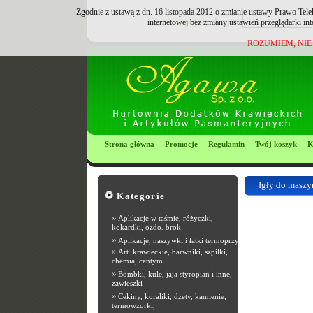
Zgodnie z ustawą z dn. 16 listopada 2012 o zmianie ustawy Prawo Tele
Zarejestruj się
Login:
internetowej bez zmiany ustawień przeglądarki in
ROZUMIEM, NIE
Strona główna
Promocje
Regulamin
Twój koszyk
K
Igły do maszy
Kategorie
Most Popular R
»
Aplikacje w taśmie, różyczki,
kokardki, ozdo. brok
»
Aplikacje, naszywki i łatki termoprzyle
»
Art. krawieckie, barwniki, szpilki,
chemia, centym
»
Bombki, kule, jaja styropian i inne,
zawieszki
»
Cekiny, koraliki, dżety, kamienie,
termowzorki,