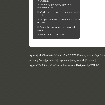
»
Włóczki
»
Włókniny puszyste, igłowane,
sztuczny puch
»
Worki odzieżowe, reklamówki, worki
HD LD
»
Wstążki poliester szyfon metaliz kratka
tiul juta
»
Zamki błyskawiczne, przywieszki,
suwadła
»
żżż WYPRZEDAŻ żżż
Agawa | ul. Obrońców Modlina 5a, 30-773 Kraków, woj. małopolskie |
strona główna
|
promocje
|
regulamin
|
twój koszyk
|
kontakt
|
Agawa 2007 Wszytskie Prawa Zastrzeżone
Designed by EXPRO