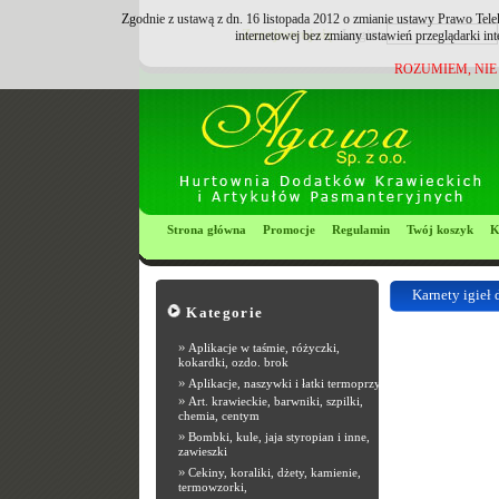
Zgodnie z ustawą z dn. 16 listopada 2012 o zmianie ustawy Prawo Tele
Zarejestruj się
Login:
internetowej bez zmiany ustawień przeglądarki in
ROZUMIEM, NIE
Strona główna
Promocje
Regulamin
Twój koszyk
K
Karnety igieł 
Kategorie
Most Popular R
»
Aplikacje w taśmie, różyczki,
kokardki, ozdo. brok
»
Aplikacje, naszywki i łatki termoprzyle
»
Art. krawieckie, barwniki, szpilki,
chemia, centym
»
Bombki, kule, jaja styropian i inne,
zawieszki
»
Cekiny, koraliki, dżety, kamienie,
termowzorki,