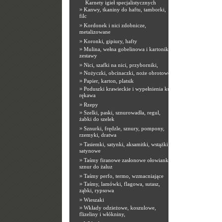
Karnety igieł specjalistycznych
»
Kanwy, tkaniny do haftu, tamborki,
filc
»
Kordonek i nici zdobnicze,
metalizowane
»
Koronki, gipiury, hafty
»
Mulina, wełna gobelinowa i kartoniki,
zestawy
»
Nici, szafki na nici, przyborniki,
»
Nożyczki, obcinaczki, noże obrotowe
»
Papier, karton, platsik
»
Poduszki krawieckie i wypełnienia kuli
rękawa
»
Rzepy
»
Szelki, paski, sznurowadła, regul,
żabki do szelek
»
Sznurki, frędzle, sznury, pompony,
rzemyki, dratwa
»
Tasiemki, satynki, aksamitki, wstążki
satynowe
»
Taśmy firanowe zasłonowe ołowianki,
sznur do żaluz
»
Taśmy perfo, termo, wzmacniające
»
Taśmy, lamówki, flagowa, sutasz,
ząbki, rypsowa
»
Wieszaki
»
Wkłady odzieżowe, koszulowe,
flizeliny i włókniny,