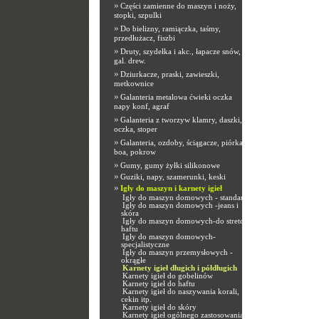
»
Części zamienne do maszyn i noży,
stopki, szpulki
»
Do bielizny, ramiączka, taśmy,
przedłużacz, fiszbi
»
Druty, szydełka i akc., łapacze snów,
gal. drew.
»
Dziurkacze, praski, zawieszki,
metkownice
»
Galanteria metalowa ćwieki oczka
napy konf, agraf
»
Galanteria z tworzyw klamry, daszki,
oczka, stoper
»
Galanteria, ozdoby, ściągacze, piórka,
boa, pokrow
»
Gumy, gumy żyłki silikonowe
»
Guziki, napy, szamerunki, keski
»
Igły do maszyn i karnety igieł
Igły do maszyn domowych - standard
Igły do maszyn domowych -jeans i
skóra
Igły do maszyn domowych-do stretchu i
haftu
Igły do maszyn domowych-
specjalistyczne
Igły do maszyn przemysłowych -
okrągłe
Karnety igieł długich i półdługich
Karnety igieł do gobelinów
Karnety igieł do haftu
Karnety igieł do naszywania korali,
cekin itp.
Karnety igieł do skóry
Karnety igieł ogólnego zastosowania