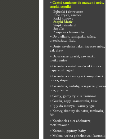
»
Części zamienne do maszyn i noży,
stopki, szpulki
Bębenki i chwytacze
Inne części, żarówki
Paski klinowe
Stopki Matic
Stopki standard
Szpulki
Zwijacze i lamowniki
»
Do bielizny, ramiączka, taśmy,
przedłużacz, fiszbi
»
Druty, szydełka i akc., łapacze snów,
gal. drew.
»
Dziurkacze, praski, zawieszki,
metkownice
»
Galanteria metalowa ćwieki oczka
napy konf, agraf
»
Galanteria z tworzyw klamry, daszki,
oczka, stoper
»
Galanteria, ozdoby, ściągacze, piórka,
boa, pokrow
»
Gumy, gumy żyłki silikonowe
»
Guziki, napy, szamerunki, keski
»
Igły do maszyn i karnety igieł
»
Kanwy, tkaniny do haftu, tamborki,
filc
»
Kordonek i nici zdobnicze,
metalizowane
»
Koronki, gipiury, hafty
»
Mulina, wełna gobelinowa i kartoniki,