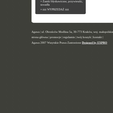
»
Zamki błyskawiczne, przywieszki,
suwadła
»
żżż WYPRZEDAŻ żżż
Agawa | ul. Obrońców Modlina 5a, 30-773 Kraków, woj. małopolskie |
strona główna
|
promocje
|
regulamin
|
twój koszyk
|
kontakt
|
Agawa 2007 Wszytskie Prawa Zastrzeżone
Designed by EXPRO