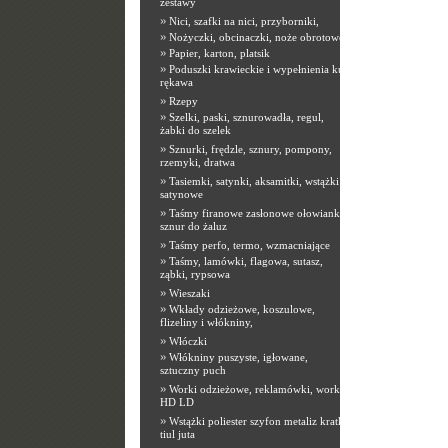
zestawy
»
Nici, szafki na nici, przyborniki,
»
Nożyczki, obcinaczki, noże obrotowe
»
Papier, karton, platsik
»
Poduszki krawieckie i wypełnienia kuli
rękawa
»
Rzepy
»
Szelki, paski, sznurowadła, regul,
żabki do szelek
»
Sznurki, frędzle, sznury, pompony,
rzemyki, dratwa
»
Tasiemki, satynki, aksamitki, wstążki
satynowe
»
Taśmy firanowe zasłonowe ołowianki,
sznur do żaluz
»
Taśmy perfo, termo, wzmacniające
»
Taśmy, lamówki, flagowa, sutasz,
ząbki, rypsowa
»
Wieszaki
»
Wkłady odzieżowe, koszulowe,
flizeliny i włókniny,
»
Włóczki
»
Włókniny puszyste, igłowane,
sztuczny puch
»
Worki odzieżowe, reklamówki, worki
HD LD
»
Wstążki poliester szyfon metaliz kratka
tiul juta