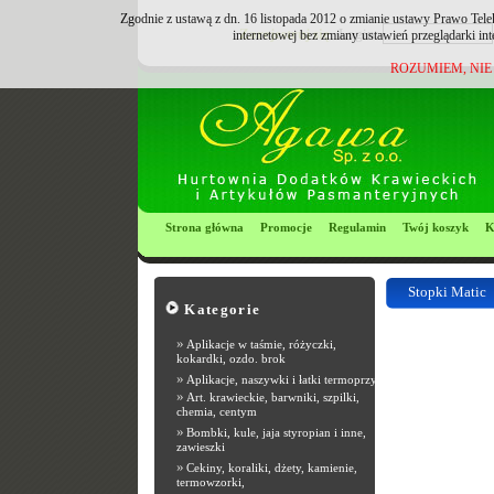
Zgodnie z ustawą z dn. 16 listopada 2012 o zmianie ustawy Prawo Tele
Zarejestruj się
Login:
internetowej bez zmiany ustawień przeglądarki in
ROZUMIEM, NIE
Strona główna
Promocje
Regulamin
Twój koszyk
K
Stopki Matic
Kategorie
Most Popular R
»
Aplikacje w taśmie, różyczki,
kokardki, ozdo. brok
»
Aplikacje, naszywki i łatki termoprzyle
»
Art. krawieckie, barwniki, szpilki,
chemia, centym
»
Bombki, kule, jaja styropian i inne,
zawieszki
»
Cekiny, koraliki, dżety, kamienie,
termowzorki,