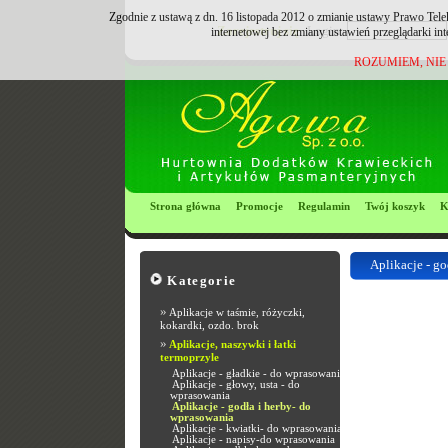
Zgodnie z ustawą z dn. 16 listopada 2012 o zmianie ustawy Prawo Tele
Zarejestruj się
Login:
internetowej bez zmiany ustawień przeglądarki in
ROZUMIEM, NIE
Strona główna
Promocje
Regulamin
Twój koszyk
K
Aplikacje - g
Kategorie
Most Popular R
»
Aplikacje w taśmie, różyczki,
kokardki, ozdo. brok
»
Aplikacje, naszywki i łatki
termoprzyle
Aplikacje - gładkie - do wprasowania
Aplikacje - głowy, usta - do
wprasowania
Aplikacje - godła i herby- do
wprasowania
Aplikacje - kwiatki- do wprasowania
Aplikacje - napisy-do wprasowania