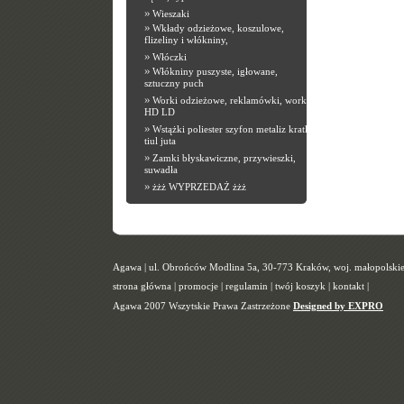
»
Wieszaki
»
Wkłady odzieżowe, koszulowe,
flizeliny i włókniny,
»
Włóczki
»
Włókniny puszyste, igłowane,
sztuczny puch
»
Worki odzieżowe, reklamówki, worki
HD LD
»
Wstążki poliester szyfon metaliz kratka
tiul juta
»
Zamki błyskawiczne, przywieszki,
suwadła
»
żżż WYPRZEDAŻ żżż
Agawa | ul. Obrońców Modlina 5a, 30-773 Kraków, woj. małopolskie |
strona główna
|
promocje
|
regulamin
|
twój koszyk
|
kontakt
|
Agawa 2007 Wszytskie Prawa Zastrzeżone
Designed by EXPRO