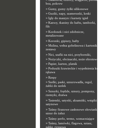
boa, pokrow
»
Gumy, gumy żyłki silikonowe
»
Guziki, napy, szamerunki, keski
»
Igły do maszyn i karnety igieł
»
Kanwy, tkaniny do haftu, tamborki,
filc
»
Kordonek i nici zdobnicze,
metalizowane
»
Koronki, gipiury, hafty
»
Mulina, wełna gobelinowa i kartoniki,
zestawy
»
Nici, szafki na nici, przyborniki,
»
Nożyczki, obcinaczki, noże obrotowe
»
Papier, karton, platsik
»
Poduszki krawieckie i wypełnienia kuli
rękawa
»
Rzepy
»
Szelki, paski, sznurowadła, regul,
żabki do szelek
»
Sznurki, frędzle, sznury, pompony,
rzemyki, dratwa
»
Tasiemki, satynki, aksamitki, wstążki
satynowe
»
Taśmy firanowe zasłonowe ołowianki,
sznur do żaluz
»
Taśmy perfo, termo, wzmacniające
»
Taśmy, lamówki, flagowa, sutasz,
ząbki, rypsowa