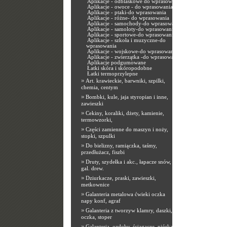
Aplikacje - odblaskowe do wprasowania
Aplikacje - owoce - do wprasowania
Aplikacje - ptaki-do wprasowania
Aplikacje - różne- do wprasowania
Aplikacje - samochody-do wprasowania
Aplikacje - samoloty-do wprasowania
Aplikacje - sportowe-do wprasowania
Aplikacje - szkoła i muzyczne-do
wprasowania
Aplikacje - wojskowe-do wprasowania
Aplikacje - zwierzątka -do wprasowania
Aplikacje podgumowane
Łatki skóra i skóropodobne
Łatki termoprzylepne
»
Art. krawieckie, barwniki, szpilki,
chemia, centym
»
Bombki, kule, jaja styropian i inne,
zawieszki
»
Cekiny, koraliki, dżety, kamienie,
termowzorki,
»
Części zamienne do maszyn i noży,
stopki, szpulki
»
Do bielizny, ramiączka, taśmy,
przedłużacz, fiszbi
»
Druty, szydełka i akc., łapacze snów,
gal. drew.
»
Dziurkacze, praski, zawieszki,
metkownice
»
Galanteria metalowa ćwieki oczka
napy konf, agraf
»
Galanteria z tworzyw klamry, daszki,
oczka, stoper
»
Galanteria, ozdoby, ściągacze, piórka,