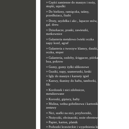
»
Części zamienne do maszyn i noży,
stopki, szpulki
»
Do bielizny, ramiączka, taśmy,
przedłużacz, fiszbi
»
Druty, szydełka i akc., łapacze snów,
gal. drew.
»
Dziurkacze, praski, zawieszki,
metkownice
»
Galanteria metalowa ćwieki oczka
napy konf, agraf
»
Galanteria z tworzyw klamry, daszki,
oczka, stoper
»
Galanteria, ozdoby, ściągacze, piórka,
boa, pokrow
»
Gumy, gumy żyłki silikonowe
»
Guziki, napy, szamerunki, keski
»
Igły do maszyn i karnety igieł
»
Kanwy, tkaniny do haftu, tamborki,
filc
»
Kordonek i nici zdobnicze,
metalizowane
»
Koronki, gipiury, hafty
»
Mulina, wełna gobelinowa i kartoniki,
zestawy
»
Nici, szafki na nici, przyborniki,
»
Nożyczki, obcinaczki, noże obrotowe
»
Papier, karton, platsik
»
Poduszki krawieckie i wypełnienia kuli