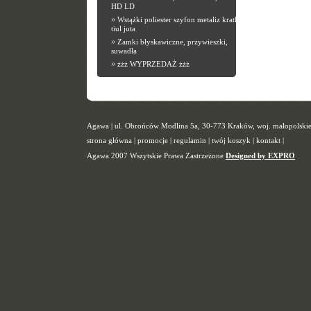
HD LD
»
Wstążki poliester szyfon metaliz kratka
tiul juta
»
Zamki błyskawiczne, przywieszki,
suwadła
»
żżż WYPRZEDAŻ żżż
Agawa | ul. Obrońców Modlina 5a, 30-773 Kraków, woj. małopolskie |
strona główna
|
promocje
|
regulamin
|
twój koszyk
|
kontakt
|
Agawa 2007 Wszytskie Prawa Zastrzeżone
Designed by EXPRO