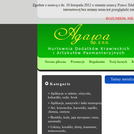
Zgodnie z ustawą z dn. 16 listopada 2012 o zmianie ustawy Prawo Tele
Zarejestruj się
Login:
internetowej bez zmiany ustawień przeglądarki in
ROZUMIEM, NIE
Strona główna
Promocje
Regulamin
Twój koszyk
K
Taśmy metali
Kategorie
Most Popular R
»
Aplikacje w taśmie, różyczki,
kokardki, ozdo. brok
»
Aplikacje, naszywki i łatki termoprzyle
»
Art. krawieckie, barwniki, szpilki,
chemia, centym
»
Bombki, kule, jaja styropian i inne,
zawieszki
»
Cekiny, koraliki, dżety, kamienie,
termowzorki,