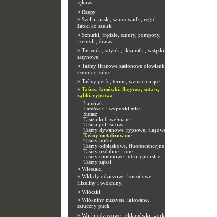
rękawa
»
Rzepy
»
Szelki, paski, sznurowadła, regul,
żabki do szelek
»
Sznurki, frędzle, sznury, pompony,
rzemyki, dratwa
»
Tasiemki, satynki, aksamitki, wstążki
satynowe
»
Taśmy firanowe zasłonowe ołowianki,
sznur do żaluz
»
Taśmy perfo, termo, wzmacniające
»
Taśmy, lamówki, flagowa, sutasz,
ząbki, rypsowa
Lamówki
Lamówki i wypustki atłas
Sutasz
Tasiemki bawełniane
Taśma poliestrowa
Taśmy dywanowe, rypsowe, flagowe
Taśmy metalizowane
Taśmy nośne
Taśmy odblaskowe, fluorescencyjne
Taśmy ozdobne i inne
Taśmy spodniowe, introligatorskie
Taśmy ząbki
»
Wieszaki
»
Wkłady odzieżowe, koszulowe,
flizeliny i włókniny,
»
Włóczki
»
Włókniny puszyste, igłowane,
sztuczny puch
»
Worki odzieżowe, reklamówki, worki