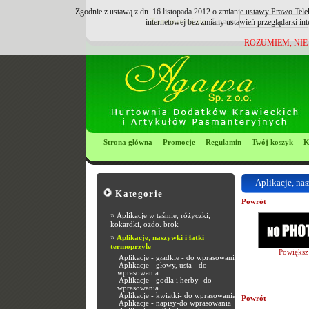
Zgodnie z ustawą z dn. 16 listopada 2012 o zmianie ustawy Prawo Tele
Zarejestruj się
Login:
internetowej bez zmiany ustawień przeglądarki in
ROZUMIEM, NIE
Strona główna
Promocje
Regulamin
Twój koszyk
K
Aplikacje, nas
Kategorie
Powrót
»
Aplikacje w taśmie, różyczki,
kokardki, ozdo. brok
»
Aplikacje, naszywki i łatki
termoprzyle
Powiększ
Aplikacje - gładkie - do wprasowania
Aplikacje - głowy, usta - do
wprasowania
Aplikacje - godła i herby- do
wprasowania
Aplikacje - kwiatki- do wprasowania
Powrót
Aplikacje - napisy-do wprasowania
Most Popular R