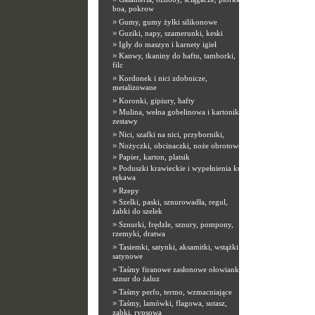
boa, pokrow
»
Gumy, gumy żyłki silikonowe
»
Guziki, napy, szamerunki, keski
»
Igły do maszyn i karnety igieł
»
Kanwy, tkaniny do haftu, tamborki,
filc
»
Kordonek i nici zdobnicze,
metalizowane
»
Koronki, gipiury, hafty
»
Mulina, wełna gobelinowa i kartoniki,
zestawy
»
Nici, szafki na nici, przyborniki,
»
Nożyczki, obcinaczki, noże obrotowe
»
Papier, karton, platsik
»
Poduszki krawieckie i wypełnienia kuli
rękawa
»
Rzepy
»
Szelki, paski, sznurowadła, regul,
żabki do szelek
»
Sznurki, frędzle, sznury, pompony,
rzemyki, dratwa
»
Tasiemki, satynki, aksamitki, wstążki
satynowe
»
Taśmy firanowe zasłonowe ołowianki,
sznur do żaluz
»
Taśmy perfo, termo, wzmacniające
»
Taśmy, lamówki, flagowa, sutasz,
ząbki, rypsowa