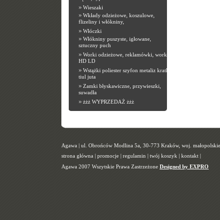
»
Wieszaki
»
Wkłady odzieżowe, koszulowe,
flizeliny i włókniny,
»
Włóczki
»
Włókniny puszyste, igłowane,
sztuczny puch
»
Worki odzieżowe, reklamówki, worki
HD LD
»
Wstążki poliester szyfon metaliz kratka
tiul juta
»
Zamki błyskawiczne, przywieszki,
suwadła
»
żżż WYPRZEDAŻ żżż
Agawa | ul. Obrońców Modlina 5a, 30-773 Kraków, woj. małopolskie |
strona główna
|
promocje
|
regulamin
|
twój koszyk
|
kontakt
|
Agawa 2007 Wszytskie Prawa Zastrzeżone
Designed by EXPRO