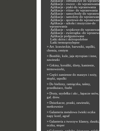
Aplikacje - odblaskowe do wprasowania
Aplikacje - owoce - do wprasowania
Aplikacje - ptaki-do wprasowania
Aplikacje - różne- do wprasowania
Aplikacje - samochody-do wprasowania
Aplikacje - samoloty-do wprasowania
Aplikacje - sportowe-do wprasowania
Aplikacje - szkoła i muzyczne-do
wprasowania
Aplikacje - wojskowe-do wprasowania
Aplikacje - zwierzątka -do wprasowania
Aplikacje podgumowane
Łatki skóra i skóropodobne
Łatki termoprzylepne
»
Art. krawieckie, barwniki, szpilki,
chemia, centym
»
Bombki, kule, jaja styropian i inne,
zawieszki
»
Cekiny, koraliki, dżety, kamienie,
termowzorki,
»
Części zamienne do maszyn i noży,
stopki, szpulki
»
Do bielizny, ramiączka, taśmy,
przedłużacz, fiszbi
»
Druty, szydełka i akc., łapacze snów,
gal. drew.
»
Dziurkacze, praski, zawieszki,
metkownice
»
Galanteria metalowa ćwieki oczka
napy konf, agraf
»
Galanteria z tworzyw klamry, daszki,
oczka, stoper
»
Galanteria, ozdoby, ściągacze, piórka,