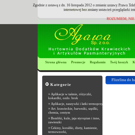
Zgodnie z ustawą z dn. 16 listopada 2012 o zmianie ustawy Prawo Tele
Zarejestruj się
Login:
internetowej bez zmiany ustawień przeglądarki in
ROZUMIEM, NIE
Strona główna
Promocje
Regulamin
Twój koszyk
K
Flizelina do h
Kategorie
Most Popular R
»
Aplikacje w taśmie, różyczki,
kokardki, ozdo. brok
»
Aplikacje, naszywki i łatki termoprzyle
»
Art. krawieckie, barwniki, szpilki,
chemia, centym
»
Bombki, kule, jaja styropian i inne,
zawieszki
»
Cekiny, koraliki, dżety, kamienie,
termowzorki,