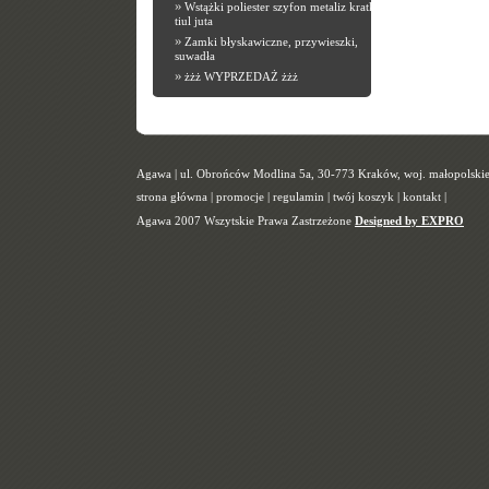
»
Wstążki poliester szyfon metaliz kratka
tiul juta
»
Zamki błyskawiczne, przywieszki,
suwadła
»
żżż WYPRZEDAŻ żżż
Agawa | ul. Obrońców Modlina 5a, 30-773 Kraków, woj. małopolskie |
strona główna
|
promocje
|
regulamin
|
twój koszyk
|
kontakt
|
Agawa 2007 Wszytskie Prawa Zastrzeżone
Designed by EXPRO