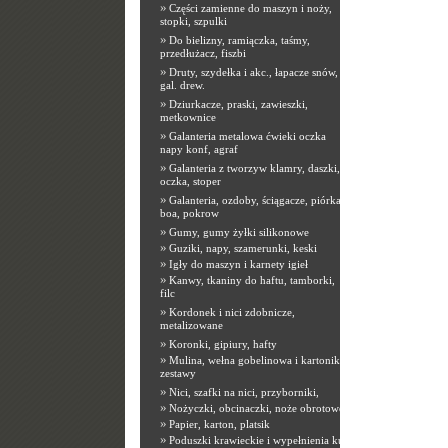
»
Części zamienne do maszyn i noży,
stopki, szpulki
»
Do bielizny, ramiączka, taśmy,
przedłużacz, fiszbi
»
Druty, szydełka i akc., łapacze snów,
gal. drew.
»
Dziurkacze, praski, zawieszki,
metkownice
»
Galanteria metalowa ćwieki oczka
napy konf, agraf
»
Galanteria z tworzyw klamry, daszki,
oczka, stoper
»
Galanteria, ozdoby, ściągacze, piórka,
boa, pokrow
»
Gumy, gumy żyłki silikonowe
»
Guziki, napy, szamerunki, keski
»
Igły do maszyn i karnety igieł
»
Kanwy, tkaniny do haftu, tamborki,
filc
»
Kordonek i nici zdobnicze,
metalizowane
»
Koronki, gipiury, hafty
»
Mulina, wełna gobelinowa i kartoniki,
zestawy
»
Nici, szafki na nici, przyborniki,
»
Nożyczki, obcinaczki, noże obrotowe
»
Papier, karton, platsik
»
Poduszki krawieckie i wypełnienia kuli