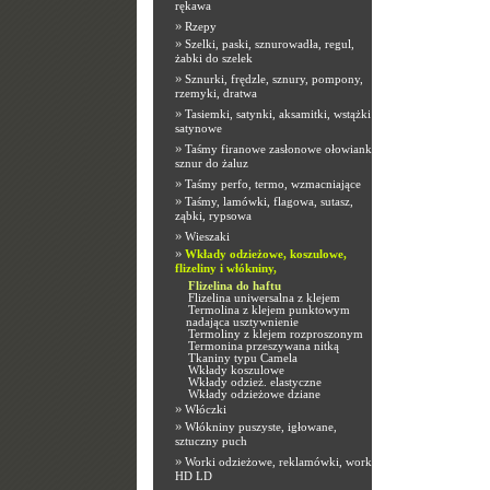
rękawa
»
Rzepy
»
Szelki, paski, sznurowadła, regul,
żabki do szelek
»
Sznurki, frędzle, sznury, pompony,
rzemyki, dratwa
»
Tasiemki, satynki, aksamitki, wstążki
satynowe
»
Taśmy firanowe zasłonowe ołowianki,
sznur do żaluz
»
Taśmy perfo, termo, wzmacniające
»
Taśmy, lamówki, flagowa, sutasz,
ząbki, rypsowa
»
Wieszaki
»
Wkłady odzieżowe, koszulowe,
flizeliny i włókniny,
Flizelina do haftu
Flizelina uniwersalna z klejem
Termolina z klejem punktowym
nadająca usztywnienie
Termoliny z klejem rozproszonym
Termonina przeszywana nitką
Tkaniny typu Camela
Wkłady koszulowe
Wkłady odzież. elastyczne
Wkłady odzieżowe dziane
»
Włóczki
»
Włókniny puszyste, igłowane,
sztuczny puch
»
Worki odzieżowe, reklamówki, worki
HD LD