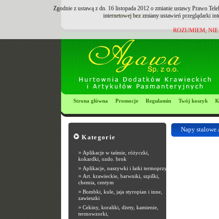
Zgodnie z ustawą z dn. 16 listopada 2012 o zmianie ustawy Prawo Tele
Zarejestruj się
Login:
internetowej bez zmiany ustawień przeglądarki in
ROZUMIEM, NIE
Strona główna
Promocje
Regulamin
Twój koszyk
K
Napy stalowe 
Kategorie
Most Popular R
»
Aplikacje w taśmie, różyczki,
kokardki, ozdo. brok
»
Aplikacje, naszywki i łatki termoprzyle
»
Art. krawieckie, barwniki, szpilki,
chemia, centym
»
Bombki, kule, jaja styropian i inne,
zawieszki
»
Cekiny, koraliki, dżety, kamienie,
termowzorki,