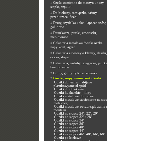
»
Części zamienne do maszyn i noży,
stopki, szpulki
»
Do bielizny, ramiączka, taśmy,
przedłużacz, fiszbi
»
Druty, szydełka i akc., łapacze snów,
gal. drew.
»
Dziurkacze, praski, zawieszki,
metkownice
»
Galanteria metalowa ćwieki oczka
napy konf, agraf
»
Galanteria z tworzyw klamry, daszki,
oczka, stoper
»
Galanteria, ozdoby, ściągacze, piórka,
boa, pokrow
»
Gumy, gumy żyłki silikonowe
»
Guziki, napy, szamerunki, keski
Guziki do jeansu nabijane
plastikowy/metal spód
Guziki do oblekania
Guziki kucharskie - klipy
Guziki metalowe obrotowe
Guziki metalowe stacjonarne na stopce
metalowej
Guziki metalowe-oprzyrządowanie do
montażu
Guziki na stopce 24", 22", 20"
Guziki na stopce 32" i 28"
Guziki na stopce 34"
Guziki na stopce 36"
Guziki na stopce 40"
Guziki na stopce 44"
Guziki na stopce 46", 48", 66", 68"
Guziki pościelowe