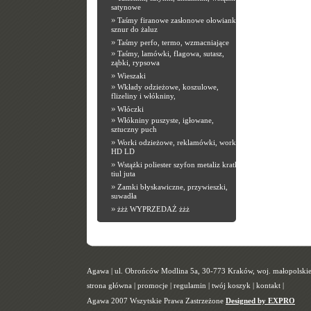
satynowe
»
Taśmy firanowe zasłonowe ołowianki,
sznur do żaluz
»
Taśmy perfo, termo, wzmacniające
»
Taśmy, lamówki, flagowa, sutasz,
ząbki, rypsowa
»
Wieszaki
»
Wkłady odzieżowe, koszulowe,
flizeliny i włókniny,
»
Włóczki
»
Włókniny puszyste, igłowane,
sztuczny puch
»
Worki odzieżowe, reklamówki, worki
HD LD
»
Wstążki poliester szyfon metaliz kratka
tiul juta
»
Zamki błyskawiczne, przywieszki,
suwadła
»
żżż WYPRZEDAŻ żżż
Agawa | ul. Obrońców Modlina 5a, 30-773 Kraków, woj. małopolskie |
strona główna
|
promocje
|
regulamin
|
twój koszyk
|
kontakt
|
Agawa 2007 Wszytskie Prawa Zastrzeżone
Designed by EXPRO