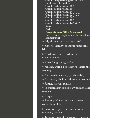
Guziki wtryskowe garniturowe,
bluzkowe i koszulowe
Guziki z dziurkami 18"
Guziki z dziurkami 20"
Guziki z dziurkami 24"
Guziki z dziurkami 32" i 28"
Guziki z dziurkami 36"
Guziki z dziurkami 40"
Guziki z dziurkami 44", 48"
Keski
Kołki
Napy stalowe Alfa, Standard
Napy- oprzyrządowanie do montażu
Szamerunki
»
Igły do maszyn i karnety igieł
»
Kanwy, tkaniny do haftu, tamborki,
filc
»
Kordonek i nici zdobnicze,
metalizowane
»
Koronki, gipiury, hafty
»
Mulina, wełna gobelinowa i kartoniki,
zestawy
»
Nici, szafki na nici, przyborniki,
»
Nożyczki, obcinaczki, noże obrotowe
»
Papier, karton, platsik
»
Poduszki krawieckie i wypełnienia kuli
rękawa
»
Rzepy
»
Szelki, paski, sznurowadła, regul,
żabki do szelek
»
Sznurki, frędzle, sznury, pompony,
rzemyki, dratwa
»
Tasiemki, satynki, aksamitki, wstążki