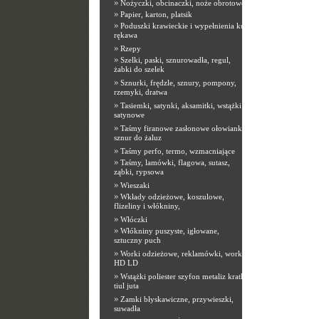
»
Nożyczki, obcinaczki, noże obrotowe
»
Papier, karton, platsik
»
Poduszki krawieckie i wypełnienia kuli
rękawa
»
Rzepy
»
Szelki, paski, sznurowadła, regul,
żabki do szelek
»
Sznurki, frędzle, sznury, pompony,
rzemyki, dratwa
»
Tasiemki, satynki, aksamitki, wstążki
satynowe
»
Taśmy firanowe zasłonowe ołowianki,
sznur do żaluz
»
Taśmy perfo, termo, wzmacniające
»
Taśmy, lamówki, flagowa, sutasz,
ząbki, rypsowa
»
Wieszaki
»
Wkłady odzieżowe, koszulowe,
flizeliny i włókniny,
»
Włóczki
»
Włókniny puszyste, igłowane,
sztuczny puch
»
Worki odzieżowe, reklamówki, worki
HD LD
»
Wstążki poliester szyfon metaliz kratka
tiul juta
»
Zamki błyskawiczne, przywieszki,
suwadła