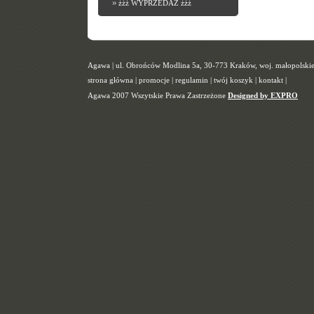
»
żżż WYPRZEDAŻ żżż
Agawa | ul. Obrońców Modlina 5a, 30-773 Kraków, woj. małopolskie |
strona główna
|
promocje
|
regulamin
|
twój koszyk
|
kontakt
|
Agawa 2007 Wszytskie Prawa Zastrzeżone
Designed by EXPRO