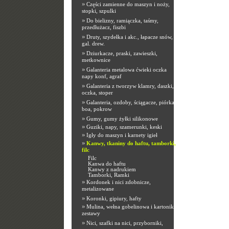
»
Części zamienne do maszyn i noży,
stopki, szpulki
»
Do bielizny, ramiączka, taśmy,
przedłużacz, fiszbi
»
Druty, szydełka i akc., łapacze snów,
gal. drew.
»
Dziurkacze, praski, zawieszki,
metkownice
»
Galanteria metalowa ćwieki oczka
napy konf, agraf
»
Galanteria z tworzyw klamry, daszki,
oczka, stoper
»
Galanteria, ozdoby, ściągacze, piórka,
boa, pokrow
»
Gumy, gumy żyłki silikonowe
»
Guziki, napy, szamerunki, keski
»
Igły do maszyn i karnety igieł
»
Kanwy, tkaniny do haftu, tamborki,
filc
Filc
Kanwa do haftu
Kanwy z nadrukiem
Tamborki, Ramki
»
Kordonek i nici zdobnicze,
metalizowane
»
Koronki, gipiury, hafty
»
Mulina, wełna gobelinowa i kartoniki,
zestawy
»
Nici, szafki na nici, przyborniki,