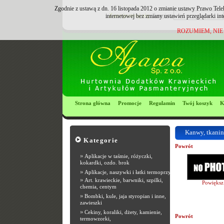
Zgodnie z ustawą z dn. 16 listopada 2012 o zmianie ustawy Prawo Tele
Zarejestruj się
Login:
internetowej bez zmiany ustawień przeglądarki in
ROZUMIEM, NIE
Strona główna
Promocje
Regulamin
Twój koszyk
K
Kanwy, tkaniny
Kategorie
Powrót
»
Aplikacje w taśmie, różyczki,
kokardki, ozdo. brok
»
Aplikacje, naszywki i łatki termoprzyle
»
Art. krawieckie, barwniki, szpilki,
Powiększ
chemia, centym
»
Bombki, kule, jaja styropian i inne,
zawieszki
»
Cekiny, koraliki, dżety, kamienie,
Powrót
termowzorki,
Most Popular R