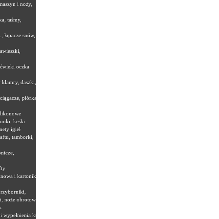
maszyn i noży,
ka, taśmy,
., łapacze snów,
zawieszki,
 ćwieki oczka
 klamry, daszki,
ciągacze, piórka,
ilikonowe
unki, keski
nety igieł
aftu, tamborki,
nicze,
fty
nowa i kartoniki,
 przyborniki,
i, noże obrotowe
k
i wypełnienia kuli