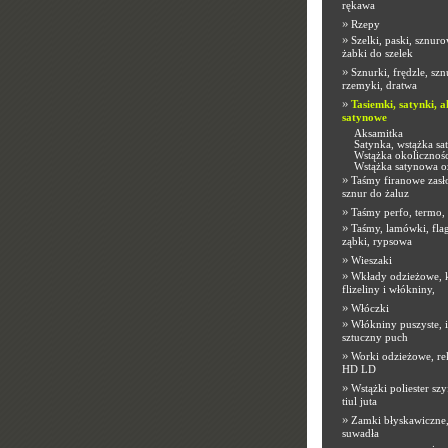
rękawa
»
Rzepy
»
Szelki, paski, sznuro
żabki do szelek
»
Sznurki, frędzle, sz
rzemyki, dratwa
»
Tasiemki, satynki, a
satynowe
Aksamitka
Satynka, wstążka s
Wstążka okolicznoś
Wstążka satynowa 
»
Taśmy firanowe zasł
sznur do żaluz
»
Taśmy perfo, termo,
»
Taśmy, lamówki, flag
ząbki, rypsowa
»
Wieszaki
»
Wkłady odzieżowe, 
flizeliny i włókniny,
»
Włóczki
»
Włókniny puszyste, 
sztuczny puch
»
Worki odzieżowe, r
HD LD
»
Wstążki poliester szy
tiul juta
»
Zamki błyskawiczne,
suwadła