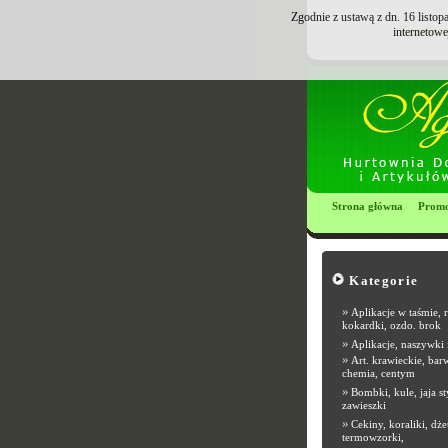
Zgodnie z ustawą z dn. 16 listo
Zarejest
internetowe
Strona główna
Promo
Kategorie
»
Aplikacje w taśmie, 
kokardki, ozdo. brok
»
Aplikacje, naszywki 
»
Art. krawieckie, barw
chemia, centym
»
Bombki, kule, jaja st
zawieszki
»
Cekiny, koraliki, dże
termowzorki,