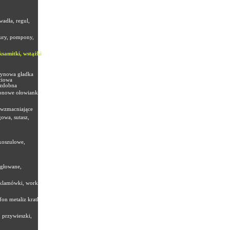
wadła, regul,
nury, pompony,
ksamitki, wstążki
atynowa gładka
ciowa
ozdobna
onowe ołowianki,
 wzmacniające
owa, sutasz,
koszulowe,
igłowane,
eklamówki, worki
fon metaliz kratka
 przywieszki,