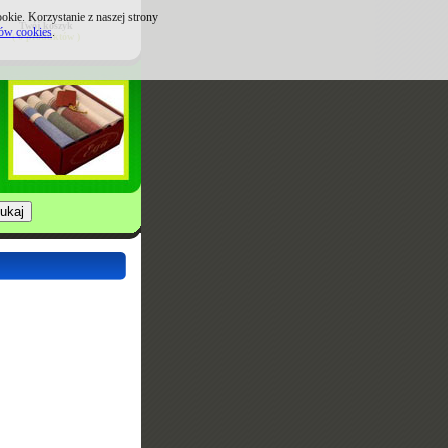
kie. Korzystanie z naszej strony
Twój koszyk
ków cookies
.
( 0 produktów )
.us.com