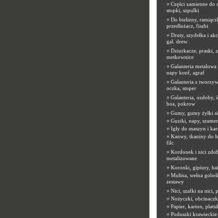
»
Części zamienne do 
stopki, szpulki
»
Do bielizny, ramiącz
przedłużacz, fiszbi
»
Druty, szydełka i akc
gal. drew.
»
Dziurkacze, praski, 
metkownice
»
Galanteria metalowa
napy konf, agraf
»
Galanteria z tworzyw
oczka, stoper
»
Galanteria, ozdoby, ś
boa, pokrow
»
Gumy, gumy żyłki s
»
Guziki, napy, szamer
»
Igły do maszyn i kar
»
Kanwy, tkaniny do h
filc
»
Kordonek i nici zdob
metalizowane
»
Koronki, gipiury, ha
»
Mulina, wełna gobeli
zestawy
»
Nici, szafki na nici,
»
Nożyczki, obcinaczk
»
Papier, karton, platsi
»
Poduszki krawieckie 