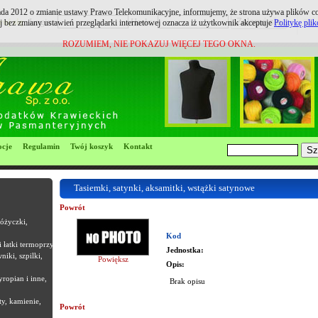
pada 2012 o zmianie ustawy Prawo Telekomunikacyjne, informujemy, że strona używa plików coo
ruj się
Login:
Hasło:
j bez zmiany ustawień przeglądarki internetowej oznacza iż użytkownik akceptuje
Politykę pli
ROZUMIEM, NIE POKAZUJ WIĘCEJ TEGO OKNA.
cje
Regulamin
Twój koszyk
Kontakt
Tasiemki, satynki, aksamitki, wstążki satynowe
Powrót
różyczki,
Kod
i łatki termoprzyle
Jednostka:
niki, szpilki,
Powiększ
Opis:
yropian i inne,
Brak opisu
ty, kamienie,
Powrót
Most Popular Replica Watches Sites?
www.replica-watch