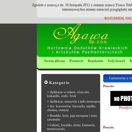
Zgodnie z ustawą z dn. 16 listopada 2012 o zmianie ustawy Prawo Tele
Zarejestruj się
Login:
internetowej bez zmiany ustawień przeglądarki in
ROZUMIEM, NIE
Strona główna
Promocje
Regulamin
Twój koszyk
K
Galanteria z t
Kategorie
Powrót
»
Aplikacje w taśmie, różyczki,
kokardki, ozdo. brok
»
Aplikacje, naszywki i łatki termoprzyle
»
Art. krawieckie, barwniki, szpilki,
Powiększ
chemia, centym
»
Bombki, kule, jaja styropian i inne,
zawieszki
»
Cekiny, koraliki, dżety, kamienie,
Powrót
termowzorki,
Most Popular R