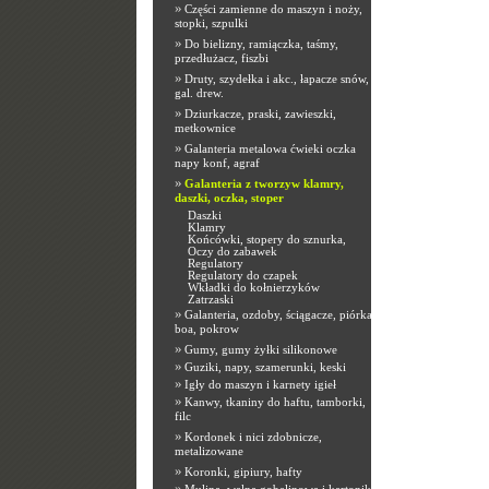
»
Części zamienne do maszyn i noży,
stopki, szpulki
»
Do bielizny, ramiączka, taśmy,
przedłużacz, fiszbi
»
Druty, szydełka i akc., łapacze snów,
gal. drew.
»
Dziurkacze, praski, zawieszki,
metkownice
»
Galanteria metalowa ćwieki oczka
napy konf, agraf
»
Galanteria z tworzyw klamry,
daszki, oczka, stoper
Daszki
Klamry
Końcówki, stopery do sznurka,
Oczy do zabawek
Regulatory
Regulatory do czapek
Wkładki do kołnierzyków
Zatrzaski
»
Galanteria, ozdoby, ściągacze, piórka,
boa, pokrow
»
Gumy, gumy żyłki silikonowe
»
Guziki, napy, szamerunki, keski
»
Igły do maszyn i karnety igieł
»
Kanwy, tkaniny do haftu, tamborki,
filc
»
Kordonek i nici zdobnicze,
metalizowane
»
Koronki, gipiury, hafty
»