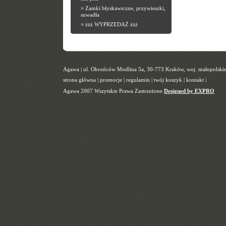
»
Zamki błyskawiczne, przywieszki,
suwadła
»
żżż WYPRZEDAŻ żżż
Agawa | ul. Obrońców Modlina 5a, 30-773 Kraków, woj. małopolskie |
strona główna
|
promocje
|
regulamin
|
twój koszyk
|
kontakt
|
Agawa 2007 Wszytskie Prawa Zastrzeżone
Designed by EXPRO