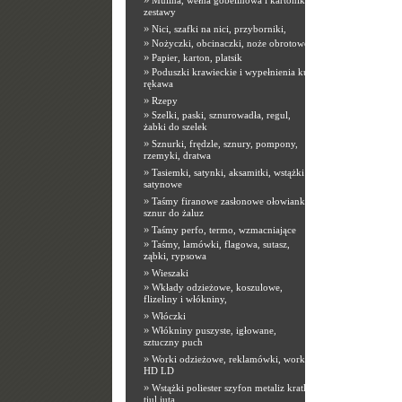
Mulina, wełna gobelinowa i kartoniki,
zestawy
»
Nici, szafki na nici, przyborniki,
»
Nożyczki, obcinaczki, noże obrotowe
»
Papier, karton, platsik
»
Poduszki krawieckie i wypełnienia kuli
rękawa
»
Rzepy
»
Szelki, paski, sznurowadła, regul,
żabki do szelek
»
Sznurki, frędzle, sznury, pompony,
rzemyki, dratwa
»
Tasiemki, satynki, aksamitki, wstążki
satynowe
»
Taśmy firanowe zasłonowe ołowianki,
sznur do żaluz
»
Taśmy perfo, termo, wzmacniające
»
Taśmy, lamówki, flagowa, sutasz,
ząbki, rypsowa
»
Wieszaki
»
Wkłady odzieżowe, koszulowe,
flizeliny i włókniny,
»
Włóczki
»
Włókniny puszyste, igłowane,
sztuczny puch
»
Worki odzieżowe, reklamówki, worki
HD LD
»
Wstążki poliester szyfon metaliz kratka
tiul juta