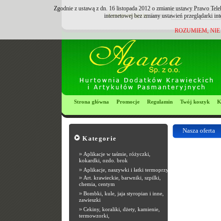
Zgodnie z ustawą z dn. 16 listopada 2012 o zmianie ustawy Prawo Tele
Zarejestruj się
Login:
internetowej bez zmiany ustawień przeglądarki in
ROZUMIEM, NIE
Strona główna
Promocje
Regulamin
Twój koszyk
K
Nasza oferta
Kategorie
»
Aplikacje w taśmie, różyczki,
Most Popular R
kokardki, ozdo. brok
»
Aplikacje, naszywki i łatki termoprzyle
»
Art. krawieckie, barwniki, szpilki,
chemia, centym
»
Bombki, kule, jaja styropian i inne,
zawieszki
»
Cekiny, koraliki, dżety, kamienie,
termowzorki,