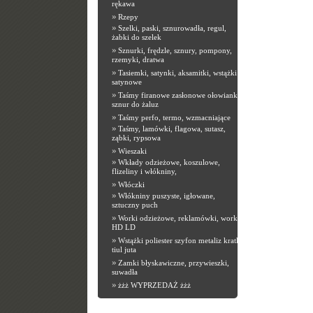
rękawa
»
Rzepy
»
Szelki, paski, sznurowadła, regul,
żabki do szelek
»
Sznurki, frędzle, sznury, pompony,
rzemyki, dratwa
»
Tasiemki, satynki, aksamitki, wstążki
satynowe
»
Taśmy firanowe zasłonowe ołowianki,
sznur do żaluz
»
Taśmy perfo, termo, wzmacniające
»
Taśmy, lamówki, flagowa, sutasz,
ząbki, rypsowa
»
Wieszaki
»
Wkłady odzieżowe, koszulowe,
flizeliny i włókniny,
»
Włóczki
»
Włókniny puszyste, igłowane,
sztuczny puch
»
Worki odzieżowe, reklamówki, worki
HD LD
»
Wstążki poliester szyfon metaliz kratka
tiul juta
»
Zamki błyskawiczne, przywieszki,
suwadła
»
żżż WYPRZEDAŻ żżż