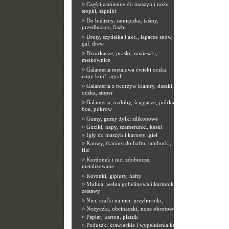
»
Części zamienne do maszyn i noży,
stopki, szpulki
»
Do bielizny, ramiączka, taśmy,
przedłużacz, fiszbi
»
Druty, szydełka i akc., łapacze snów,
gal. drew.
»
Dziurkacze, praski, zawieszki,
metkownice
»
Galanteria metalowa ćwieki oczka
napy konf, agraf
»
Galanteria z tworzyw klamry, daszki,
oczka, stoper
»
Galanteria, ozdoby, ściągacze, piórka,
boa, pokrow
»
Gumy, gumy żyłki silikonowe
»
Guziki, napy, szamerunki, keski
»
Igły do maszyn i karnety igieł
»
Kanwy, tkaniny do haftu, tamborki,
filc
»
Kordonek i nici zdobnicze,
metalizowane
»
Koronki, gipiury, hafty
»
Mulina, wełna gobelinowa i kartoniki,
zestawy
»
Nici, szafki na nici, przyborniki,
»
Nożyczki, obcinaczki, noże obrotowe
»
Papier, karton, platsik
»
Poduszki krawieckie i wypełnienia kuli