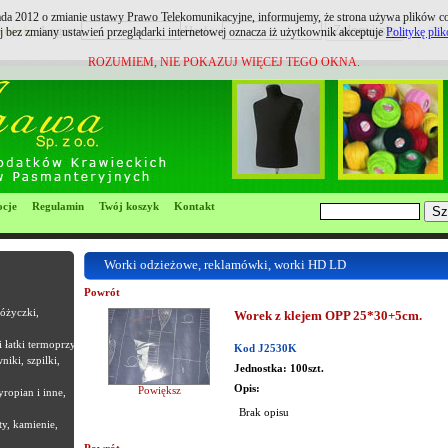
pada 2012 o zmianie ustawy Prawo Telekomunikacyjne, informujemy, że strona używa plików coo
ruj się
Login:
Hasło:
j bez zmiany ustawień przeglądarki internetowej oznacza iż użytkownik akceptuje
Politykę pli
ROZUMIEM, NIE POKAZUJ WIĘCEJ TEGO OKNA.
cje
Regulamin
Twój koszyk
Kontakt
Worki odzieżowe, reklamówki, worki HD LD
Powrót
różyczki,
Worek z klejem OPP 25*30+5cm.
i łatki termoprzyle
Kod J2530K
niki, szpilki,
Jednostka: 100szt.
Opis:
Powiększ
yropian i inne,
Brak opisu
ty, kamienie,