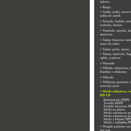
rękawa
»
Rzepy
»
Szelki, paski, sznuro
żabki do szelek
»
Sznurki, frędzle, sz
rzemyki, dratwa
»
Tasiemki, satynki, ak
satynowe
»
Taśmy firanowe zasł
sznur do żaluz
»
Taśmy perfo, termo,
»
Taśmy, lamówki, flag
ząbki, rypsowa
»
Wieszaki
»
Wkłady odzieżowe, 
flizeliny i włókniny,
»
Włóczki
»
Włókniny puszyste, 
sztuczny puch
»
Worki odzieżowe, r
HD LD
Reklamówki HDPE
Torebki HDPE
Torebki strunowe P
Worki na śmieci
Worki odzieżowe pr
Worki odzieżowe sk
Worki z klejem OPP
Worki z zakładką P
»
Wstążki poliester szy
tiul juta