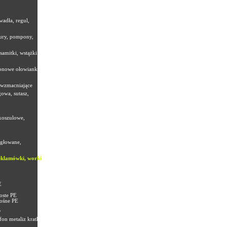
wadła, regul,
nury, pompony,
samitki, wstążki
onowe ołowianki,
 wzmacniające
owa, sutasz,
koszulowe,
igłowane,
eklamówki, worki
E
oste PE
ośne PE
P
fon metaliz kratka