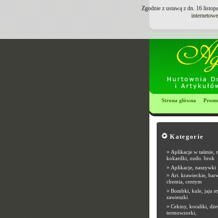
Zgodnie z ustawą z dn. 16 listo
Zarejest
internetowe
Strona główna
Promo
Kategorie
»
Aplikacje w taśmie, 
kokardki, ozdo. brok
»
Aplikacje, naszywki 
»
Art. krawieckie, barw
chemia, centym
»
Bombki, kule, jaja st
zawieszki
»
Cekiny, koraliki, dże
termowzorki,