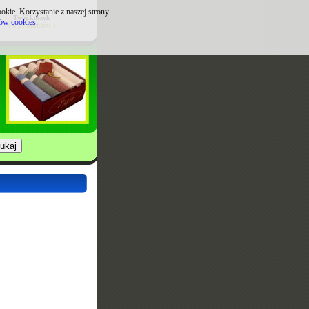
kie. Korzystanie z naszej strony
Twój koszyk
ków cookies
.
( 0 produktów )