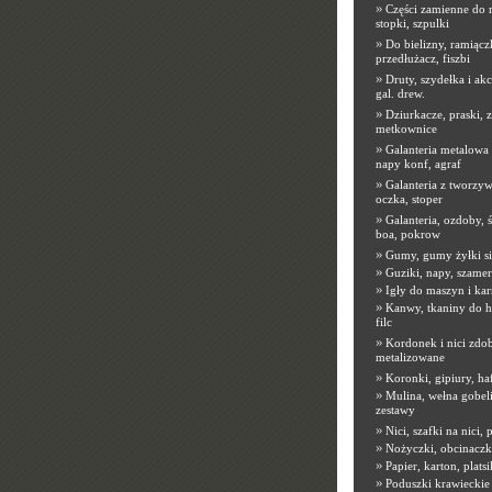
»
Części zamienne do 
stopki, szpulki
»
Do bielizny, ramiącz
przedłużacz, fiszbi
»
Druty, szydełka i akc
gal. drew.
»
Dziurkacze, praski, 
metkownice
»
Galanteria metalowa
napy konf, agraf
»
Galanteria z tworzyw
oczka, stoper
»
Galanteria, ozdoby, ś
boa, pokrow
»
Gumy, gumy żyłki s
»
Guziki, napy, szamer
»
Igły do maszyn i kar
»
Kanwy, tkaniny do h
filc
»
Kordonek i nici zdob
metalizowane
»
Koronki, gipiury, ha
»
Mulina, wełna gobeli
zestawy
»
Nici, szafki na nici,
»
Nożyczki, obcinaczk
»
Papier, karton, platsi
»
Poduszki krawieckie 