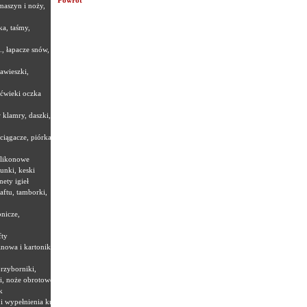
Powrót
maszyn i noży,
Most Popular Replica Watches Sites?
www.replica-watch
ka, taśmy,
., łapacze snów,
zawieszki,
 ćwieki oczka
 klamry, daszki,
ciągacze, piórka,
ilikonowe
unki, keski
nety igieł
aftu, tamborki,
nicze,
fty
nowa i kartoniki,
 przyborniki,
i, noże obrotowe
k
i wypełnienia kuli