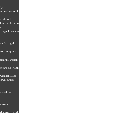
fty
nowa i kartoniki,
 przyborniki,
i, noże obrotowe
k
i wypełnienia kuli
wadła, regul,
nury, pompony,
samitki, wstążki
onowe ołowianki,
 wzmacniające
owa, sutasz,
koszulowe,
igłowane,
eklamówki, worki