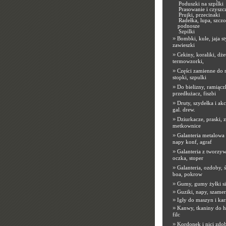
Poduszki na szpilki
Prasowanie i czyszc
Prujki, przecinaki
Radełka, lupa, szczo
podnosze
Szpilki
»
Bombki, kule, jaja st
zawieszki
»
Cekiny, koraliki, dże
termowzorki,
»
Części zamienne do 
stopki, szpulki
»
Do bielizny, ramiącz
przedłużacz, fiszbi
»
Druty, szydełka i akc
gal. drew.
»
Dziurkacze, praski, 
metkownice
»
Galanteria metalowa
napy konf, agraf
»
Galanteria z tworzyw
oczka, stoper
»
Galanteria, ozdoby, ś
boa, pokrow
»
Gumy, gumy żyłki s
»
Guziki, napy, szamer
»
Igły do maszyn i kar
»
Kanwy, tkaniny do h
filc
»
Kordonek i nici zdob