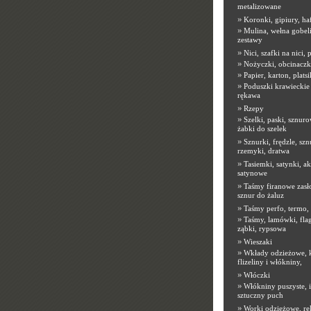
metalizowane
»
Koronki, gipiury, ha
»
Mulina, wełna gobeli
zestawy
»
Nici, szafki na nici,
»
Nożyczki, obcinaczk
»
Papier, karton, platsi
»
Poduszki krawieckie 
rękawa
»
Rzepy
»
Szelki, paski, sznuro
żabki do szelek
»
Sznurki, frędzle, sz
rzemyki, dratwa
»
Tasiemki, satynki, ak
satynowe
»
Taśmy firanowe zasł
sznur do żaluz
»
Taśmy perfo, termo,
»
Taśmy, lamówki, flag
ząbki, rypsowa
»
Wieszaki
»
Wkłady odzieżowe, 
flizeliny i włókniny,
»
Włóczki
»
Włókniny puszyste, 
sztuczny puch
»
Worki odzieżowe, r