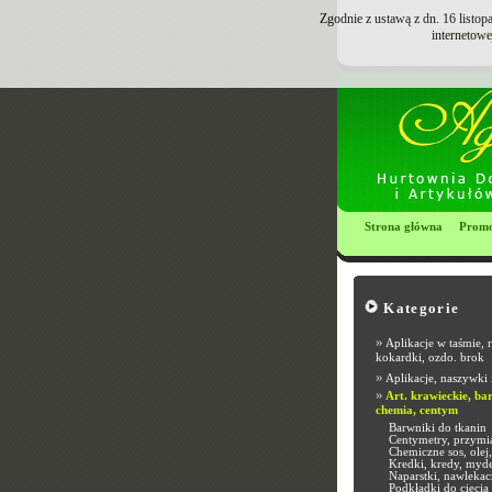
Zgodnie z ustawą z dn. 16 listo
Zarejest
internetowe
Strona główna
Promo
Kategorie
»
Aplikacje w taśmie, 
kokardki, ozdo. brok
»
Aplikacje, naszywki 
»
Art. krawieckie, bar
chemia, centym
Barwniki do tkanin
Centymetry, przymi
Chemiczne sos, olej, 
Kredki, kredy, myde
Naparstki, nawlekac
Podkładki do cięcia