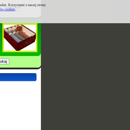
kie. Korzystanie z naszej strony
Twój koszyk
ków cookies
.
( 0 produktów )
.us.com