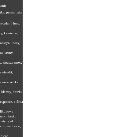
zenie
tka, pęseta, igła do
yropian i inne,
ty, kamienie,
maszyn i noży,
ka, taśmy,
., łapacze snów,
zawieszki,
 ćwieki oczka
 klamry, daszki,
ciągacze, piórka,
ilikonowe
unki, keski
nety igieł
aftu, tamborki,
nicze,