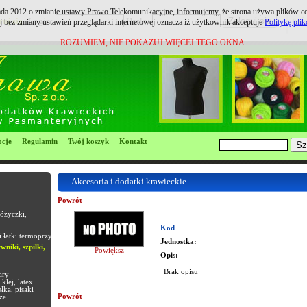
pada 2012 o zmianie ustawy Prawo Telekomunikacyjne, informujemy, że strona używa plików coo
ruj się
Login:
Hasło:
j bez zmiany ustawień przeglądarki internetowej oznacza iż użytkownik akceptuje
Politykę pli
ROZUMIEM, NIE POKAZUJ WIĘCEJ TEGO OKNA.
cje
Regulamin
Twój koszyk
Kontakt
Akcesoria i dodatki krawieckie
Powrót
różyczki,
Kod
i łatki termoprzyle
Jednostka:
wniki, szpilki,
Powiększ
Opis:
Brak opisu
ary
klej, latex
łka, pisaki
Powrót
ze
Most Popular Replica Watches Sites?
www.replica-watch